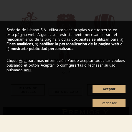
Señorío de Líbano S.A. utiliza cookies propias y de terceros en
esta página web. Algunas son estrictamente necesarias para el
Tinto
D.O.Ca Rioja
18 meses
funcionamiento de la página, y otras opcionales se utilizan para: a)
Graciano 100%
Fines analíticos
, b)
habilitar la personalización de la página web
o
c)
mostrarte publicidad personalizada
.
Clique
Aquí
para más información. Puede aceptar todas las cookies
pulsando el botón “Aceptar” o configurarlas o rechazar su uso
pulsando
aquí
75 cl.
Imagen de
Comprar este
Aceptar
Botella
Ficha de Cata
vino
Rechazar
Premios y
Menciones