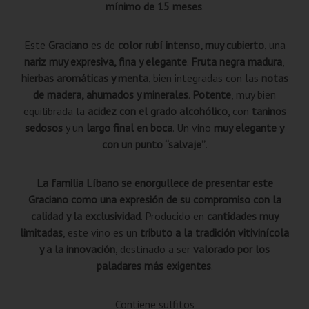
mínimo de 15 meses
.
Este
Graciano
es de
color rubí intenso, muy cubierto
, una
nariz muy expresiva, fina y elegante
.
Fruta negra madura
,
hierbas aromáticas y menta
, bien integradas con las
notas
de madera, ahumados y minerales
.
Potente
, muy bien
equilibrada la
acidez con el grado alcohólico
, con
taninos
sedosos
y un
largo final en boca
. Un vino
muy elegante y
con un punto “salvaje”
.
La familia Líbano se enorgullece de presentar este
Graciano como una expresión de su compromiso con la
calidad y la exclusividad
. Producido en
cantidades muy
limitadas
, este vino es un
tributo a la tradición vitivinícola
y a la innovación
, destinado a ser
valorado por los
paladares más exigentes
.
Contiene sulfitos